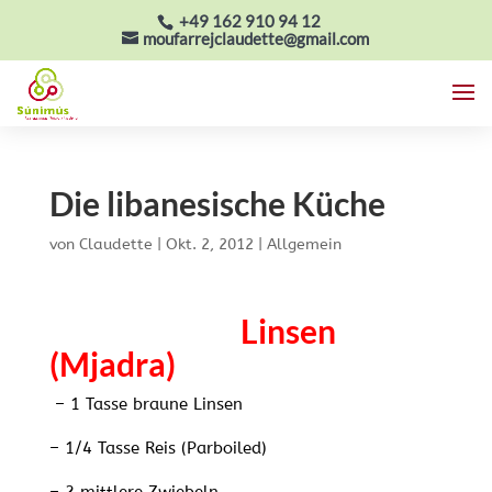
+49 162 910 94 12
moufarrejclaudette@gmail.com
Die libanesische Küche
von
Claudette
|
Okt. 2, 2012
|
Allgemein
Linsen
(Mjadra)
– 1 Tass
e braune Linsen
– 1/4 Tasse Reis (Parboiled)